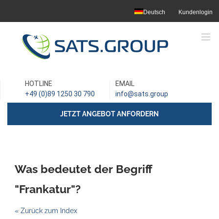
Skip
Deutsch
Kundenlogin
to
content
HOTLINE
EMAIL
+49 (0)89 1250 30 790
info@sats.group
JETZT ANGEBOT ANFORDERN
Was bedeutet der Begriff
"Frankatur"?
« Zurück zum Index