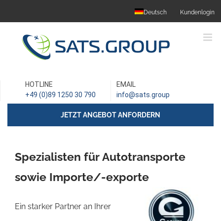
Skip
Deutsch
Kundenlogin
to
content
HOTLINE
EMAIL
+49 (0)89 1250 30 790
info@sats.group
JETZT ANGEBOT ANFORDERN
Spezialisten für Autotransporte
sowie Importe/-exporte
Ein starker Partner an Ihrer