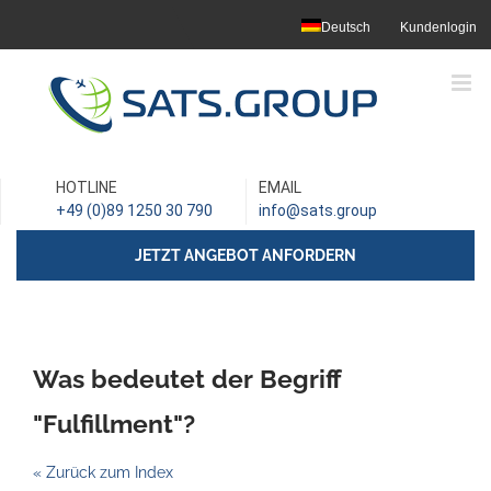
Skip
Deutsch
Kundenlogin
to
content
HOTLINE
EMAIL
+49 (0)89 1250 30 790
info@sats.group
JETZT ANGEBOT ANFORDERN
Was bedeutet der Begriff
"Fulfillment"?
« Zurück zum Index