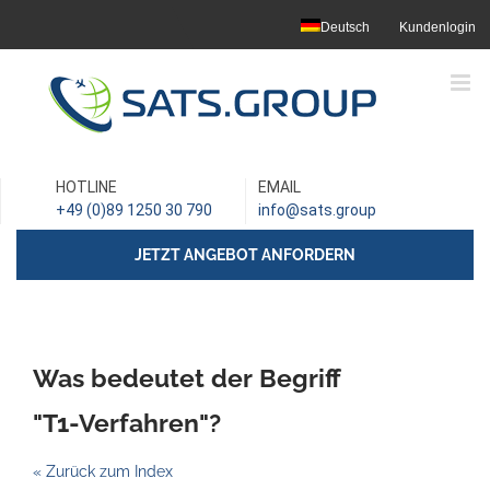
Skip
Deutsch
Kundenlogin
to
content
HOTLINE
EMAIL
+49 (0)89 1250 30 790
info@sats.group
JETZT ANGEBOT ANFORDERN
Was bedeutet der Begriff
"T1-Verfahren"?
« Zurück zum Index