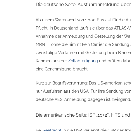
Die deutsche Seite: Ausfuhranmeldung übe
Ab einem Warenwert von 1.000 Euro ist für die A
Pflicht. In Deutschland läuft sie über das ATLA
Annahme der Anmeldung und Gestellung der Ware
MRN — ohne die nimmt kein Carrier die Sendung 
zweistufige Verfahren mit Gestellung beim Binn
Rahmen unserer
Zollabfertigung
und prüfen dabei 
eine Genehmigung braucht.
Kurz zur Begriffsverwirrung: Das US-amerikanische 
nur Ausfuhren
aus
den USA. Für Ihre Sendung von D
deutsche AES-Anmeldung dagegen ist zwingend.
Die amerikanische Seite: ISF „10+2″, HTS und
Bei
Seefracht
in die USA verlangt die CBP das Impo