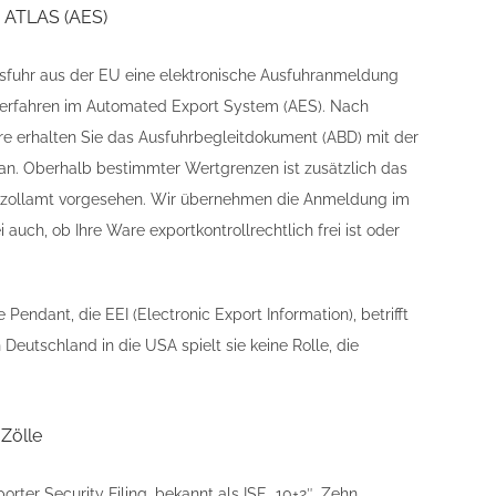
r ATLAS (AES)
usfuhr aus der EU eine elektronische Ausfuhranmeldung
S-Verfahren im Automated Export System (AES). Nach
 erhalten Sie das Ausfuhrbegleitdokument (ABD) mit der
an. Oberhalb bestimmter Wertgrenzen ist zusätzlich das
enzollamt vorgesehen. Wir übernehmen die Anmeldung im
auch, ob Ihre Ware exportkontrollrechtlich frei ist oder
Pendant, die EEI (Electronic Export Information), betrifft
eutschland in die USA spielt sie keine Rolle, die
 Zölle
rter Security Filing, bekannt als ISF „10+2″. Zehn