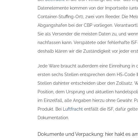
Datenelemente kommen von der Importseite (unte
Container-Stuffing-Ort), zwei vom Reeder. Die M
Abgangshafen bei der CBP vorliegen. Verantwortlic
Sie als Versender die meisten Daten zu, und wenn e
nachfassen kann. Verspätete oder fehlerhafte IS
deshalb klären wir die Zuständigkeit vor jeder erst
Jede Ware braucht außerdem eine Einreihung in de
ersten sechs Stellen entsprechen dem HS-Code Ih
Stellen dahinter entscheiden über den Zollsatz. 
Position, dem Ursprung und aktuellen handelspol
im Einzelfall, alle Angaben hierzu ohne Gewähr. 
Produkt. Bei
Luftfracht
entfällt die ISF, dafür gel
Dokumentation.
Dokumente und Verpackung: hier hakt es am