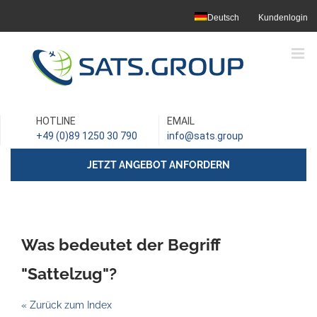
Skip
Deutsch
Kundenlogin
to
content
HOTLINE
EMAIL
+49 (0)89 1250 30 790
info@sats.group
JETZT ANGEBOT ANFORDERN
Was bedeutet der Begriff
"Sattelzug"?
« Zurück zum Index