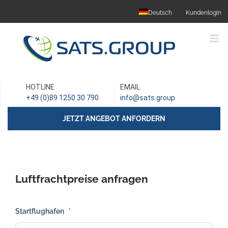
Skip
Deutsch
Kundenlogin
to
content
HOTLINE
EMAIL
+49 (0)89 1250 30 790
info@sats.group
JETZT ANGEBOT ANFORDERN
Luftfrachtpreise anfragen
Startflughafen
*