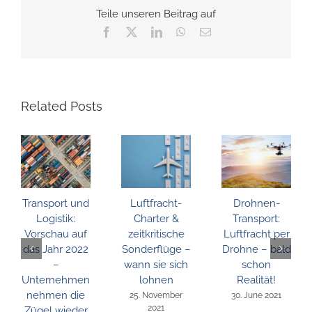
Teile unseren Beitrag auf
Facebook
X
LinkedIn
WhatsApp
Email
Related Posts
Transport und
Luftfracht-
Drohnen-
Logistik:
Charter &
Transport:
Vorschau auf
zeitkritische
Luftfracht per
das Jahr 2022
Sonderflüge –
Drohne – bald
–
wann sie sich
schon
Unternehmen
lohnen
Realität!
nehmen die
25. November
30. June 2021
2021
Zügel wieder