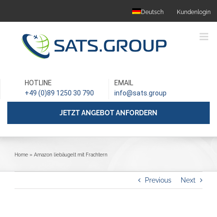
Skip
Deutsch
Kundenlogin
to
content
HOTLINE
EMAIL
+49 (0)89 1250 30 790
info@sats.group
JETZT ANGEBOT ANFORDERN
Home
»
Amazon liebäugelt mit Frachtern
Previous
Next