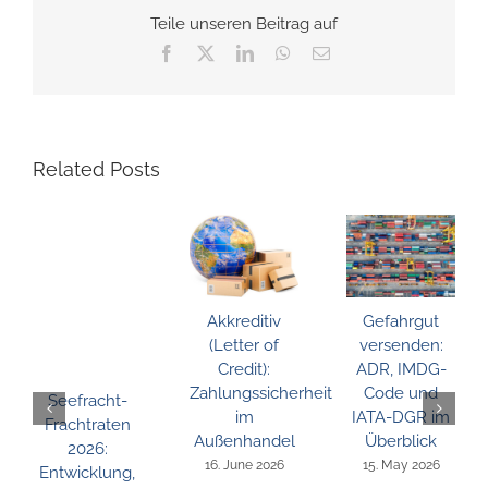
Teile unseren Beitrag auf
Facebook
X
LinkedIn
WhatsApp
Email
Related Posts
Akkreditiv
Gefahrgut
(Letter of
versenden:
Credit):
ADR, IMDG-
Zahlungssicherheit
Code und
Seefracht-
im
IATA-DGR im
Frachtraten
Außenhandel
Überblick
2026:
16. June 2026
15. May 2026
Entwicklung,