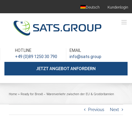
Skip
Deutsch
Kundenlogin
to
content
HOTLINE
EMAIL
+49 (0)89 1250 30 790
info@sats.group
JETZT ANGEBOT ANFORDERN
Home
»
Ready for Brexit – Warenverkehr zwischen der EU & Großbritannien
Previous
Next