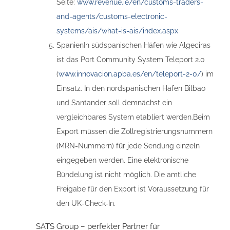
Seite:
www.revenue.ie/en/customs-traders-
and-agents/customs-electronic-
systems/ais/what-is-ais/index.aspx
SpanienIn südspanischen Häfen wie Algeciras
ist das Port Community System Teleport 2.0
(
www.innovacion.apba.es/en/teleport-2-0/
) im
Einsatz. In den nordspanischen Häfen Bilbao
und Santander soll demnächst ein
vergleichbares System etabliert werden.Beim
Export müssen die Zollregistrierungsnummern
(MRN-Nummern) für jede Sendung einzeln
eingegeben werden. Eine elektronische
Bündelung ist nicht möglich. Die amtliche
Freigabe für den Export ist Voraussetzung für
den UK-Check-In.
SATS Group – perfekter Partner für