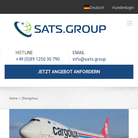
Skip
Deutsch
Kundenlogin
to
content
HOTLINE
EMAIL
+49 (0)89 1250 30 790
info@sats.group
JETZT ANGEBOT ANFORDERN
Home
»
Zhengzhou