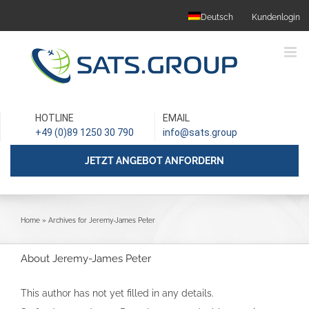
Skip
Deutsch
Kundenlogin
to
content
HOTLINE
EMAIL
+49 (0)89 1250 30 790
info@sats.group
JETZT ANGEBOT ANFORDERN
Home
»
Archives for Jeremy-James Peter
About Jeremy-James Peter
This author has not yet filled in any details.