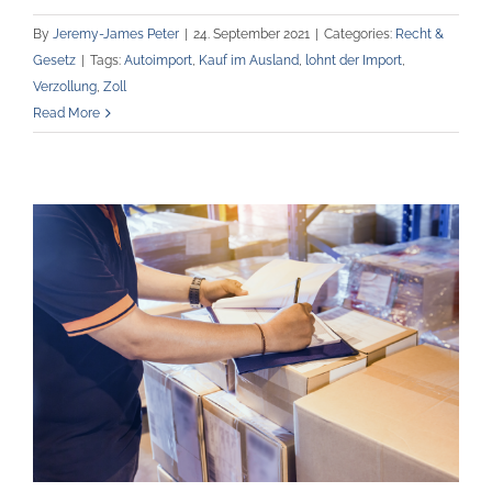
By
Jeremy-James Peter
|
24. September 2021
|
Categories:
Recht &
Gesetz
|
Tags:
Autoimport
,
Kauf im Ausland
,
lohnt der Import
,
Verzollung
,
Zoll
Read More